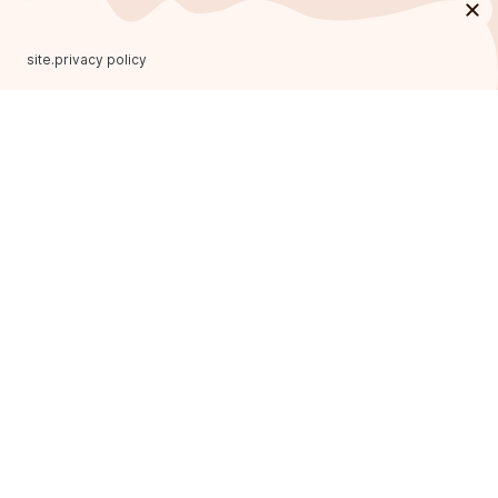
site.privacy policy
ФРАНЧАЙЗИНГ
ОСНОВНОЙ САЙТ
Главная
Программа лояльности
Акции
Найти кофейню
Новости
buttons.we are on social
networks
Карьера
О нас