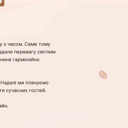
у з часом. Саме тому
надали перевагу світлим
канина гармонійно
. Надалі ми плануємо
ти сучасних гостей.
айн.