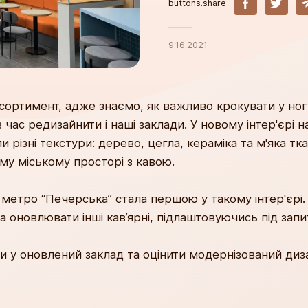
buttons.share
9.16.2021
ортимент, адже знаємо, як важливо крокувати у ног
час редизайнити і наші заклади. У новому інтер'єрі 
и різні текстури: дерево, цегла, кераміка та м'яка т
му міському просторі з кавою.
ї метро “Печерська” стала першою у такому інтер'єрі
 оновлювати інші кав’ярні, підлаштовуючись під запи
 у оновлений заклад та оцінити модернізований диз