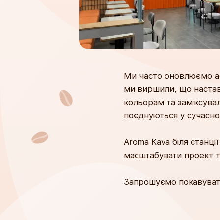
Ми часто оновлюємо ас
ми виршили, що настав 
кольорам та заміксувал
поєднуються у сучасно
Aroma Kava біля станці
масштабувати проект та
Запрошуємо покавувати