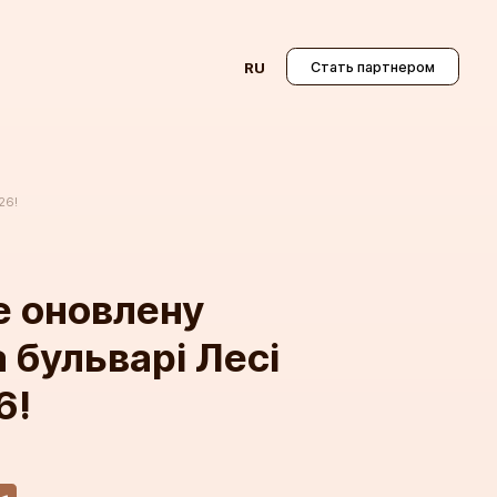
Стать партнером
RU
26!
е оновлену
 бульварі Лесі
6!