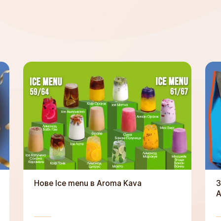
Нове Ice menu в Aroma Kava
З
A