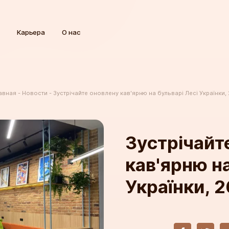
Карьера
О нас
авная
Новости
Зустрічайте оновлену кав'ярню на бульварі Лесі Українки, 
Зустрічайт
кав'ярню на
Українки, 2