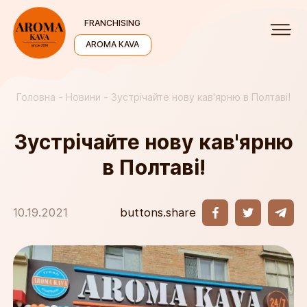
FRANCHISING
AROMA KAVA
Головна
Новини
Зустрічайте нову кав'ярню в Полтаві!
Зустрічайте нову кав'ярню
в Полтаві!
buttons.share
10.19.2021