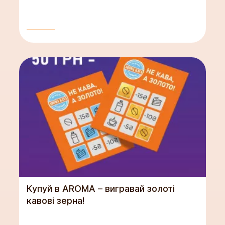
Купуй в AROMA – вигравай золоті
кавові зерна!