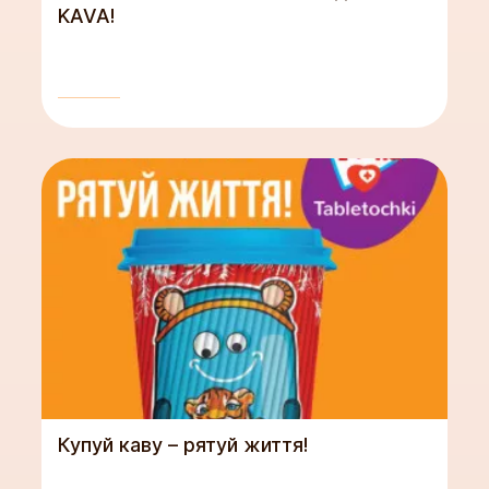
KAVA!
Купуй каву – рятуй життя!